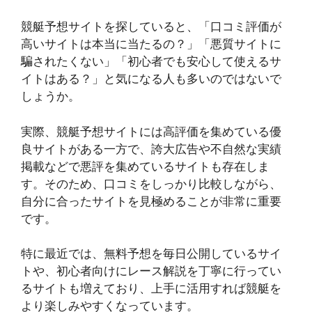
競艇予想サイトを探していると、「口コミ評価が
高いサイトは本当に当たるの？」「悪質サイトに
騙されたくない」「初心者でも安心して使えるサ
イトはある？」と気になる人も多いのではないで
しょうか。
実際、競艇予想サイトには高評価を集めている優
良サイトがある一方で、誇大広告や不自然な実績
掲載などで悪評を集めているサイトも存在しま
す。そのため、口コミをしっかり比較しながら、
自分に合ったサイトを見極めることが非常に重要
です。
特に最近では、無料予想を毎日公開しているサイ
トや、初心者向けにレース解説を丁寧に行ってい
るサイトも増えており、上手に活用すれば競艇を
より楽しみやすくなっています。