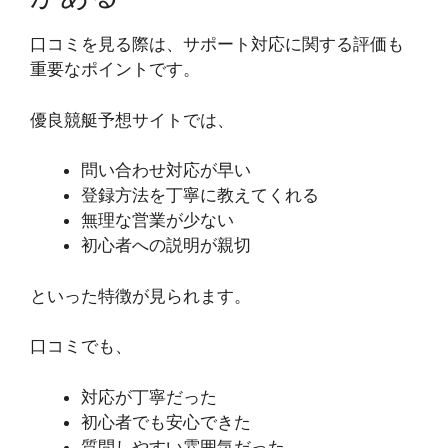
口コミを見る際は、サポート対応に関する評価も
重要なポイントです。
優良競艇予想サイトでは、
問い合わせ対応が早い
登録方法を丁寧に教えてくれる
無理な営業が少ない
初心者への説明が親切
といった特徴が見られます。
口コミでも、
対応が丁寧だった
初心者でも安心できた
質問しやすい雰囲気だった