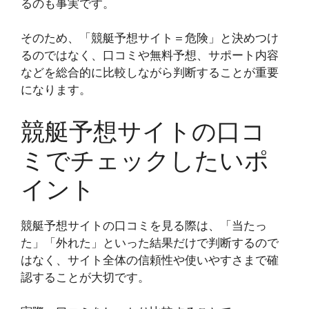
るのも事実です。
そのため、「競艇予想サイト＝危険」と決めつけ
るのではなく、口コミや無料予想、サポート内容
などを総合的に比較しながら判断することが重要
になります。
競艇予想サイトの口コ
ミでチェックしたいポ
イント
競艇予想サイトの口コミを見る際は、「当たっ
た」「外れた」といった結果だけで判断するので
はなく、サイト全体の信頼性や使いやすさまで確
認することが大切です。