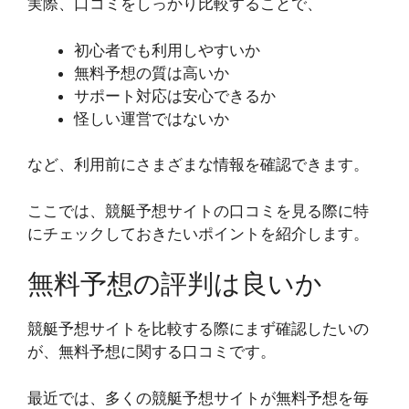
実際、口コミをしっかり比較することで、
初心者でも利用しやすいか
無料予想の質は高いか
サポート対応は安心できるか
怪しい運営ではないか
など、利用前にさまざまな情報を確認できます。
ここでは、競艇予想サイトの口コミを見る際に特
にチェックしておきたいポイントを紹介します。
無料予想の評判は良いか
競艇予想サイトを比較する際にまず確認したいの
が、無料予想に関する口コミです。
最近では、多くの競艇予想サイトが無料予想を毎