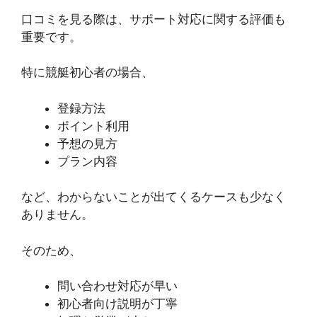
口コミを見る際は、サポート対応に関する評価も
重要です。
特に競艇初心者の場合、
登録方法
ポイント利用
予想の見方
プラン内容
など、わからないことが出てくるケースも少なく
ありません。
そのため、
問い合わせ対応が早い
初心者向け説明が丁寧