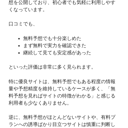
想を公開しており、初心者でも気軽に利用しやす
くなっています。
口コミでも、
無料予想でも十分楽しめた
まず無料で実力を確認できた
継続して見ても安定感があった
といった評価は非常に多く見られます。
特に優良サイトは、無料予想でもある程度の情報
量や予想精度を維持しているケースが多く、「無
料予想を見ればサイトの特徴がわかる」と感じる
利用者も少なくありません。
逆に、無料予想がほとんどないサイトや、有料プ
ランへの誘導ばかり目立つサイトは慎重に判断し