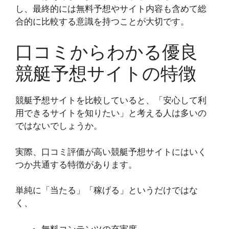
し、最終的には無料予想やサイト内容も含めて総
合的に比較する意識を持つことが大切です。
口コミからわかる優良
競艇予想サイトの特徴
競艇予想サイトを比較していると、「安心して利
用できるサイトを知りたい」と考える人は多いの
ではないでしょうか。
実際、口コミ評価が高い競艇予想サイトにはいく
つか共通する特徴があります。
単純に「当たる」「稼げる」というだけではな
く、
無料コンテンツの充実度