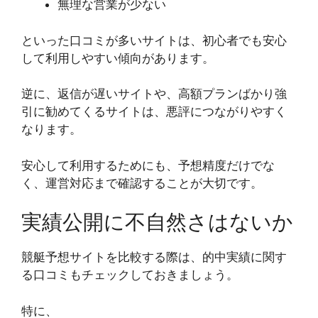
無理な営業が少ない
といった口コミが多いサイトは、初心者でも安心
して利用しやすい傾向があります。
逆に、返信が遅いサイトや、高額プランばかり強
引に勧めてくるサイトは、悪評につながりやすく
なります。
安心して利用するためにも、予想精度だけでな
く、運営対応まで確認することが大切です。
実績公開に不自然さはないか
競艇予想サイトを比較する際は、的中実績に関す
る口コミもチェックしておきましょう。
特に、