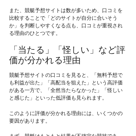
また、競艇予想サイトは数が多いため、口コミを
比較することで「どのサイトが自分に合いそう
か」を判断しやすくなる点も、口コミが重視され
る理由のひとつです。
「当たる」「怪しい」など評
価が分かれる理由
競艇予想サイトの口コミを見ると、「無料予想で
も利益が出た」「高配当を狙えた」という高評価
がある一方で、「全然当たらなかった」「怪しい
と感じた」といった低評価も見られます。
このように評価が分かれる理由には、いくつかの
要因があります。