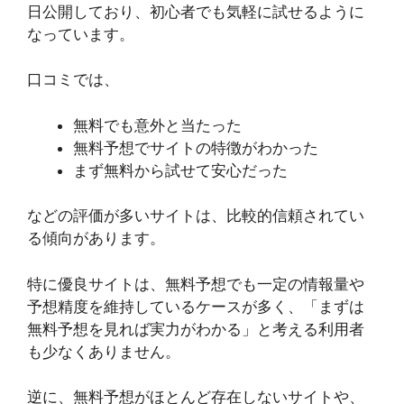
日公開しており、初心者でも気軽に試せるように
なっています。
口コミでは、
無料でも意外と当たった
無料予想でサイトの特徴がわかった
まず無料から試せて安心だった
などの評価が多いサイトは、比較的信頼されてい
る傾向があります。
特に優良サイトは、無料予想でも一定の情報量や
予想精度を維持しているケースが多く、「まずは
無料予想を見れば実力がわかる」と考える利用者
も少なくありません。
逆に、無料予想がほとんど存在しないサイトや、