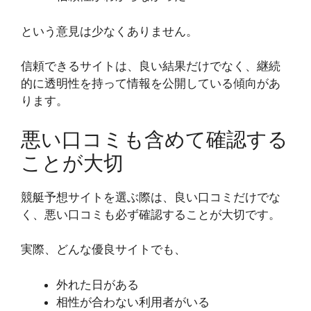
という意見は少なくありません。
信頼できるサイトは、良い結果だけでなく、継続
的に透明性を持って情報を公開している傾向があ
ります。
悪い口コミも含めて確認する
ことが大切
競艇予想サイトを選ぶ際は、良い口コミだけでな
く、悪い口コミも必ず確認することが大切です。
実際、どんな優良サイトでも、
外れた日がある
相性が合わない利用者がいる