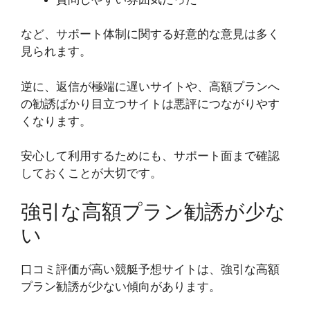
など、サポート体制に関する好意的な意見は多く
見られます。
逆に、返信が極端に遅いサイトや、高額プランへ
の勧誘ばかり目立つサイトは悪評につながりやす
くなります。
安心して利用するためにも、サポート面まで確認
しておくことが大切です。
強引な高額プラン勧誘が少な
い
口コミ評価が高い競艇予想サイトは、強引な高額
プラン勧誘が少ない傾向があります。