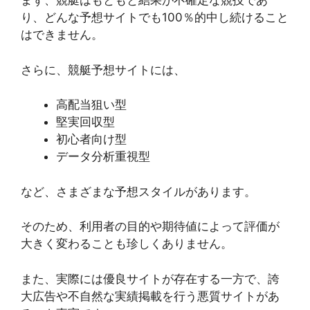
まず、競艇はもともと結果が不確定な競技であ
り、どんな予想サイトでも100％的中し続けること
はできません。
さらに、競艇予想サイトには、
高配当狙い型
堅実回収型
初心者向け型
データ分析重視型
など、さまざまな予想スタイルがあります。
そのため、利用者の目的や期待値によって評価が
大きく変わることも珍しくありません。
また、実際には優良サイトが存在する一方で、誇
大広告や不自然な実績掲載を行う悪質サイトがあ