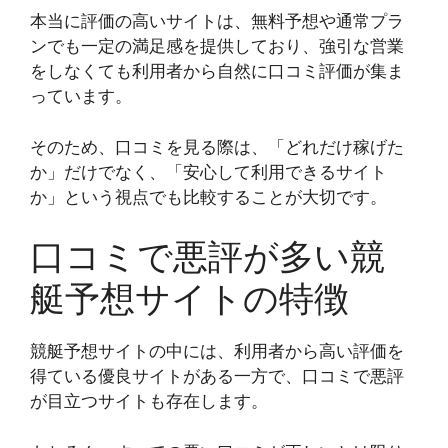
本当に評価の高いサイトは、無料予想や通常プラ
ンでも一定の満足感を提供しており、強引な営業
をしなくても利用者から自然に口コミ評価が集ま
っています。
そのため、口コミを見る際は、「どれだけ稼げた
か」だけでなく、「安心して利用できるサイト
か」という視点でも比較することが大切です。
口コミで悪評が多い競
艇予想サイトの特徴
競艇予想サイトの中には、利用者から高い評価を
得ている優良サイトがある一方で、口コミで悪評
が目立つサイトも存在します。